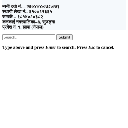
म्पनी दर्ता नं.—२७०४०४\०७८\०७९
स्थायी लेखा नं.- ६१००८१३६५
सम्पर्क – ९८१४०८०३८२
कनकाई नगरपालिका–३, सुरुङ्गा
प्रदेश नं. १, झापा (नेपाल)
Submit
Type above and press
Enter
to search. Press
Esc
to cancel.