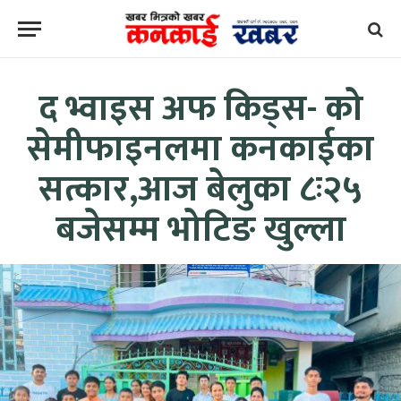
द भ्वाइस अफ किड्स- को
सेमीफाइनलमा कनकाईका
सत्कार,आज बेलुका ८ः२५
बजेसम्म भोटिङ खुल्ला