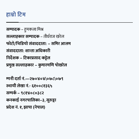
हाम्रो टिम
सम्पादक
– हुमकला मिश्र
सल्लाहकार सम्पादक
– तीर्थराज खरेल
फोटो/भिडियो संवाददाता:
– समिर आलम
संवाददाता:
शान्ता अधिकारी
निर्देशक
– टिकाप्रसाद कट्टेल
प्रमुख सल्लाहकार
– कुमारमणि पोखरेल
म्पनी दर्ता नं.—२७०४०४\०७८\०७९
स्थायी लेखा नं.- ६१००८१३६५
सम्पर्क – ९८१४०८०३८२
कनकाई नगरपालिका–३, सुरुङ्गा
प्रदेश नं. १, झापा (नेपाल)