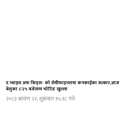
द भ्वाइस अफ किड्स- को सेमीफाइनलमा कनकाईका सत्कार,आज
बेलुका ८ः२५ बजेसम्म भोटिङ खुल्ला
२०८३ श्रावण २२, शुक्रबार १५:१८ गते