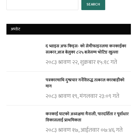
SEARCH
अपडेट
द भ्वाइस अफ किड्स- को सेमीफाइनलमा कनकाईका
सत्कार,आज बेलुका ८ः२५ बजेसम्म भोटिङ खुल्ला
२०८३ श्रावण २२, शुक्रबार १५:१८ गते
पत्रकारमाथि दुष्प्रचार गर्नेविरुद्ध तत्काल कारबाहीको
माग
२०८३ श्रावण १९, मंगलवार २३:०९ गते
कनकाई घाटको अध्यक्षमा मैनाली, पारदर्शिता र पूर्वाधार
विकासलाई प्राथमिकता
२०८३ श्रावण १७, आईतवार ०७:४६ गते